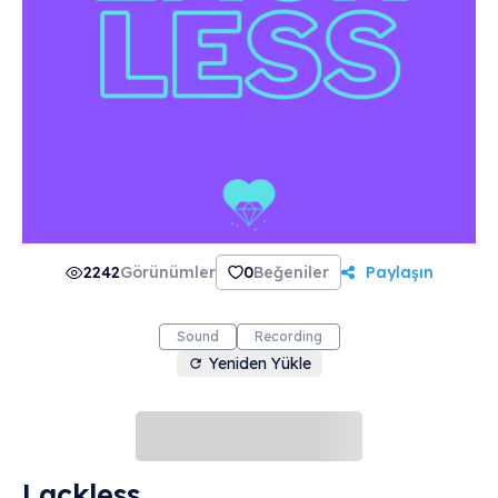
2242
Görünümler
0
Beğeniler
Paylaşın
Sound
Recording
Yeniden Yükle
Lackless