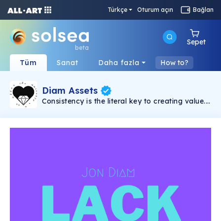
Türkçe
Oturum açın
Bağlan
Sepet
beta
Tüm
Sanat
Daha fazla
How to?
Diam Assets
Consistency is the literal key to creating value.
Song will be dropped weekly. Every song
comes with 5 shares with prices that vary and
unlock-able content which includes: 15% of all
master streaming royalties(3% for each
holder), VIP concert tickets for long-term
holders(physical/digital), surprise apparel
drops, secret airdrops, access to exclusive
Discord chat, scavenger hunts etc. The more
shares you hold, the more income you will
receive overtime.