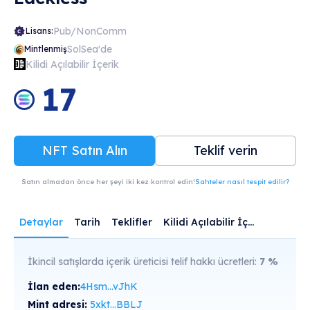
Pub/NonComm
Lisans:
SolSea'de
Mintlenmiş
Kilidi Açılabilir İçerik
17
NFT Satın Alın
Teklif verin
Satın almadan önce her şeyi iki kez kontrol edin!
Sahteler nasıl tespit edilir?
Detaylar
Tarih
Teklifler
Kilidi Açılabilir İçerik
İkincil satışlarda içerik üreticisi telif hakkı ücretleri:
7
%
İlan eden:
4Hsm...vJhK
Mint adresi:
5xkt...BBLJ