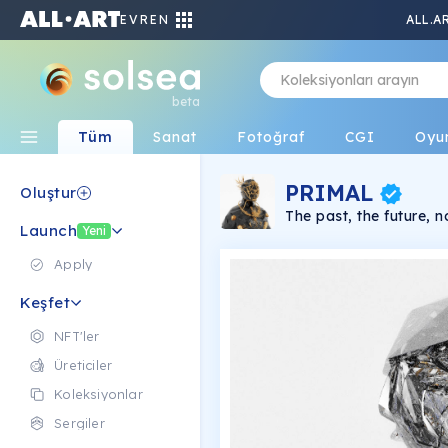
EVREN
ALL.A
beta
Tüm
Sanat
Fotoğraf
CGI
Oyu
PRIMAL
Oluştur
The past, the future, n
Launch
Yeni
Apply
Keşfet
NFT'ler
Üreticiler
Koleksiyonlar
Sergiler