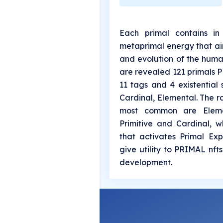
Each primal contains in
metaprimal energy that ai
and evolution of the human
are revealed 121 primals PF
11 tags and 4 existential s
Cardinal, Elemental. The r
most common are Eleme
Primitive and Cardinal, w
that activates Primal Ex
give utility to PRIMAL nft
development.