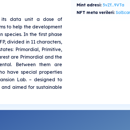
Mint adresi:
5vZf...9VTa
NFT meta verileri:
SolScan'de gö
 its data unit a dose of
ms to help the development
 species. In the first phase
P, divided in 11 characters,
tates: Primordial, Primitive,
arest are Primordial and the
ntal. Between them are
ho have special properties
pansion Lab. – designed to
s and aimed for sustainable