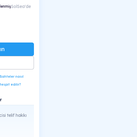
SolSea'de
lenmiş
ın
Sahteler nasıl
tespit edilir?
r
cisi telif hakkı