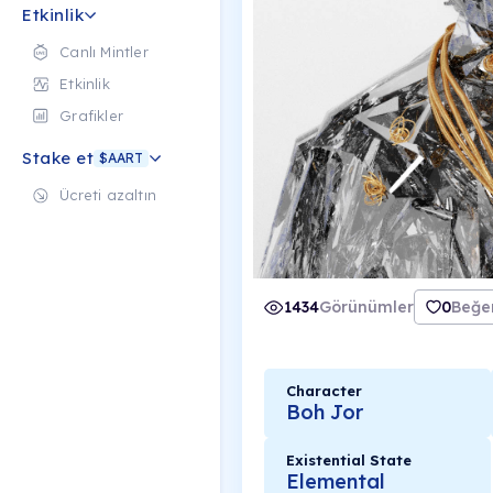
Etkinlik
Canlı Mintler
Etkinlik
Grafikler
Stake et
$AART
Ücreti azaltın
1434
Görünümler
0
Beğen
Character
Boh Jor
Existential State
Elemental