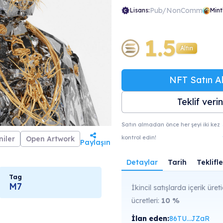
Pub/NonComm
Lisans:
Mint
1.5
Altın
NFT Satın Al
Teklif verin
Satın almadan önce her şeyi iki kez
kontrol edin!
iler
Open Artwork
Paylaşın
Detaylar
Tarih
Teklifle
Tag
M7
İkincil satışlarda içerik üreti
ücretleri:
10
%
İlan eden:
86TU...JZaR