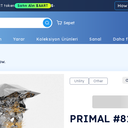
How 
RT token
Satın Alın
$AART
$
-
Sepet
n
Yarar
Koleksiyon Ürünleri
Sanal
Daha f
ow.
Utility
Other
PRIMAL #8