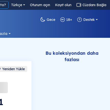
to?
Türkçe
Oturum açın
Kayıt olun
Cüzdanı Bağla
Gece
18+
Destek
azla
Bu koleksiyondan daha
fazlası
Yeniden Yükle
1