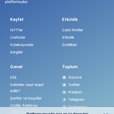
platformudur.
Keşfet
Etkinlik
NFT'ler
Canlı Mintler
Üreticiler
Etkinlik
Koleksiyonlar
Grafikler
Sergiler
Genel
Toplum
SSS
Discord
Sahteler nasıl tespit
Twitter
edilir?
Medium
Şartlar ve koşullar
Telegram
Gizlilik Politikası
Instagram
All-Art Protokolü