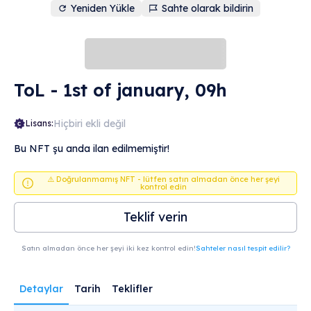
Yeniden Yükle
Sahte olarak bildirin
ToL - 1st of january, 09h
Hiçbiri ekli değil
Lisans:
Bu NFT şu anda ilan edilmemiştir!
⚠️ Doğrulanmamış NFT - lütfen satın almadan önce her şeyi
kontrol edin
Teklif verin
Satın almadan önce her şeyi iki kez kontrol edin!
Sahteler nasıl tespit edilir?
Detaylar
Tarih
Teklifler