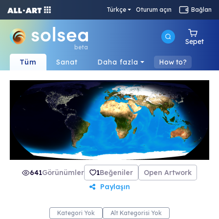
Türkçe
Oturum açın
Bağlan
Sepet
beta
Tüm
Sanat
Daha fazla
How to?
641
Görünümler
1
Beğeniler
Open Artwork
Paylaşın
Kategori Yok
Alt Kategorisi Yok