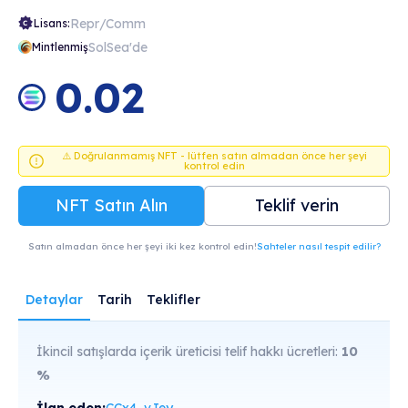
Repr/Comm
Lisans:
SolSea'de
Mintlenmiş
0.02
⚠️ Doğrulanmamış NFT - lütfen satın almadan önce her şeyi
kontrol edin
NFT Satın Alın
Teklif verin
Satın almadan önce her şeyi iki kez kontrol edin!
Sahteler nasıl tespit edilir?
Detaylar
Tarih
Teklifler
İkincil satışlarda içerik üreticisi telif hakkı ücretleri:
10
%
İlan eden:
CCx4...vJey