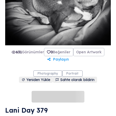
631
Görünümler
0
Beğeniler
Open Artwork
Paylaşın
Photography
Portrait
Yeniden Yükle
Sahte olarak bildirin
Lani Day 379