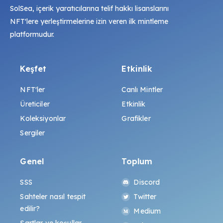
SolSea, içerik yaratıcılarına telif hakkı lisanslarını
NFT'lere yerleştirmelerine izin veren ilk mintleme
platformudur.
Keşfet
Etkinlik
NFT'ler
Canlı Mintler
Üreticiler
Etkinlik
Koleksiyonlar
Grafikler
Sergiler
Genel
Toplum
SSS
Discord
Sahteler nasıl tespit
Twitter
edilir?
Medium
Şartlar ve koşullar