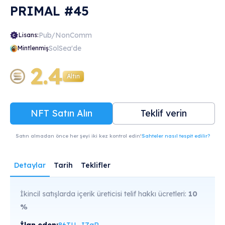
PRIMAL #45
Pub/NonComm
Lisans:
SolSea'de
Mintlenmiş
2.4
Altın
NFT Satın Alın
Teklif verin
Satın almadan önce her şeyi iki kez kontrol edin!
Sahteler nasıl tespit edilir?
Detaylar
Tarih
Teklifler
İkincil satışlarda içerik üreticisi telif hakkı ücretleri:
10
%