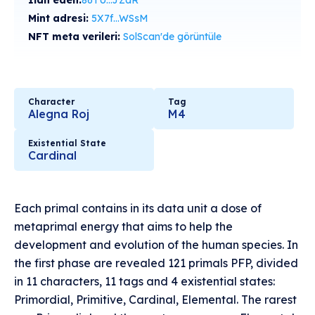
İlan eden:
86TU...JZaR
Mint adresi:
5X7f...WSsM
NFT meta verileri:
SolScan'de görüntüle
Character
Tag
Alegna Roj
M4
Existential State
Cardinal
Each primal contains in its data unit a dose of
metaprimal energy that aims to help the
development and evolution of the human species. In
the first phase are revealed 121 primals PFP, divided
in 11 characters, 11 tags and 4 existential states:
Primordial, Primitive, Cardinal, Elemental. The rarest