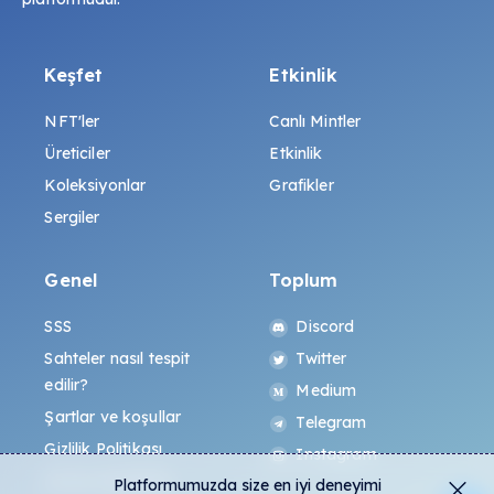
Keşfet
Etkinlik
NFT'ler
Canlı Mintler
Üreticiler
Etkinlik
Koleksiyonlar
Grafikler
Sergiler
Genel
Toplum
SSS
Discord
Sahteler nasıl tespit
Twitter
edilir?
Medium
Şartlar ve koşullar
Telegram
Gizlilik Politikası
Instagram
All-Art Protokolü
Platformumuzda size en iyi deneyimi