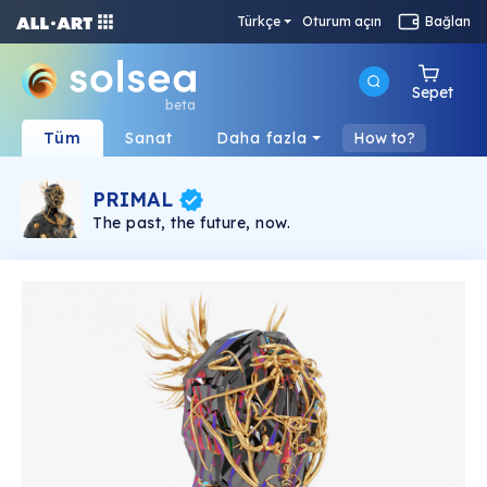
Türkçe
Oturum açın
Bağlan
Sepet
beta
Tüm
Sanat
Daha fazla
How to?
PRIMAL
The past, the future, now.