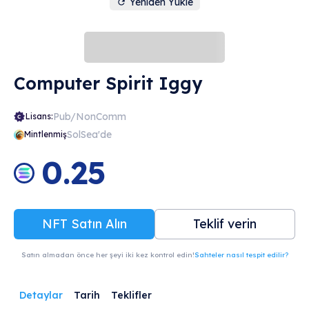
Yeniden Yükle
Computer Spirit Iggy
Pub/NonComm
Lisans:
SolSea'de
Mintlenmiş
0.25
NFT Satın Alın
Teklif verin
Satın almadan önce her şeyi iki kez kontrol edin!
Sahteler nasıl tespit edilir?
Detaylar
Tarih
Teklifler