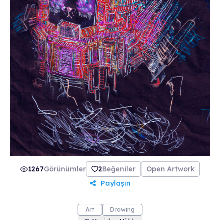
1267
Görünümler
2
Beğeniler
Open Artwork
Paylaşın
Art
Drawing