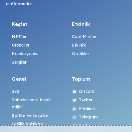
platformudur.
Keşfet
Etkinlik
NFT'ler
Canlı Mintler
Üreticiler
Etkinlik
Koleksiyonlar
Grafikler
Sergiler
Genel
Toplum
SSS
Discord
Sahteler nasıl tespit
Twitter
edilir?
Medium
Şartlar ve koşullar
Telegram
Gizlilik Politikası
Instagram