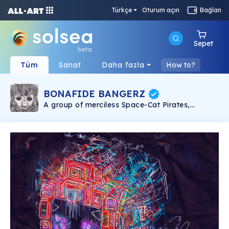
Türkçe
Oturum açın
Bağlan
Sepet
beta
Tüm
Sanat
Daha fazla
How to?
BONAFIDE BANGERZ
A group of merciless Space-Cat Pirates,
cutthroat in tactics but big on heart. The
second official digital art collection from
cartoonist Ria 'Air' Garcia.