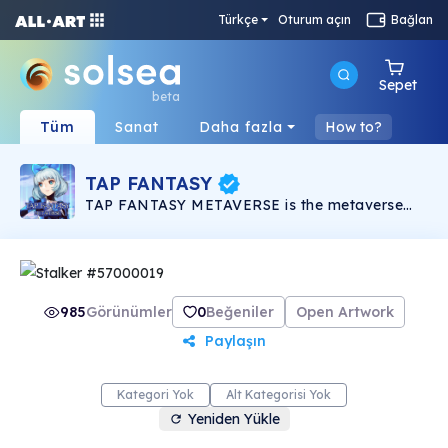
Türkçe
Oturum açın
Bağlan
Sepet
beta
Tüm
Sanat
Daha fazla
How to?
TAP FANTASY
TAP FANTASY METAVERSE is the metaverse
version of the famous MMORPG game TAPTAP
FANTASY, which has been recommended by
Facebook, with accumulated over 20 million
users, and more than 1 million DAU worldwide.
The project has designed more than 200 ACG
characters and NFT skins.
985
Görünümler
0
Beğeniler
Open Artwork
Paylaşın
Kategori Yok
Alt Kategorisi Yok
Yeniden Yükle