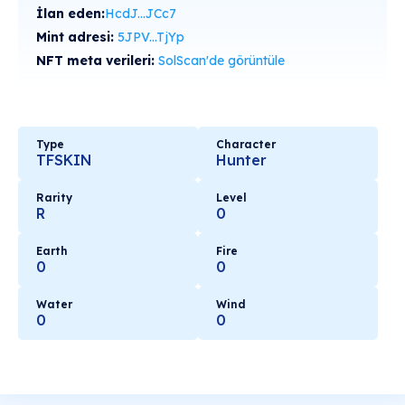
İlan eden:
HcdJ...JCc7
Mint adresi:
5JPV...TjYp
NFT meta verileri:
SolScan'de görüntüle
Type
Character
TFSKIN
Hunter
Rarity
Level
R
0
Earth
Fire
0
0
Water
Wind
0
0