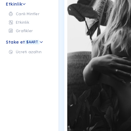
Etkinlik
Canlı Mintler
Etkinlik
Grafikler
Stake et
$AART
Ücreti azaltın