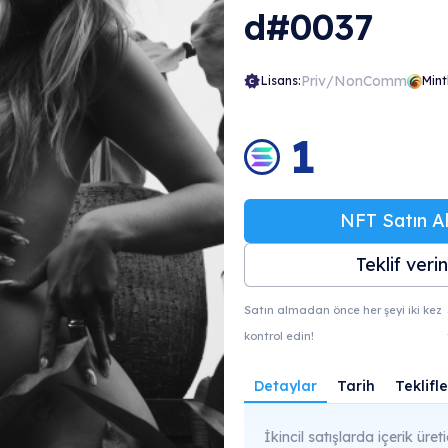
d#0037
Priv/NonComm
Lisans:
Mint
1
NFT Satın Al
Teklif verin
Satın almadan önce her şeyi iki kez
kontrol edin!
Detaylar
Tarih
Teklifle
İkincil satışlarda içerik üreti