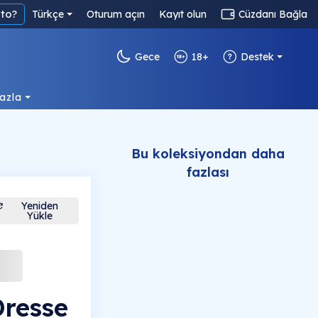
to?
Türkçe
Oturum açın
Kayıt olun
Cüzdanı Bağla
Gece
18+
Destek
azla
Bu koleksiyondan daha
fazlası
Yeniden
Yükle
resse