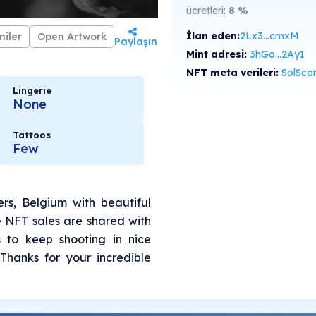
ücretleri:
8
%
İlan eden:
2Lx3...cmxM
niler
Open Artwork
Paylaşın
Mint adresi:
3hGo...2Ay1
NFT meta verileri:
SolScan'de gö
Lingerie
None
Tattoos
Few
rs, Belgium with beautiful
e NFT sales are shared with
 to keep shooting in nice
 Thanks for your incredible