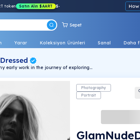
How 
RT token
Satın Alın
$AART
$
-
Sepet
n
Yarar
Koleksiyon Ürünleri
Sanal
Daha f
 Dressed
my early work in the journey of exploring
Photography
Portrait
GlamNudeD