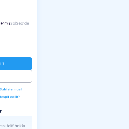
SolSea'de
lenmiş
ın
Sahteler nasıl
tespit edilir?
r
cisi telif hakkı