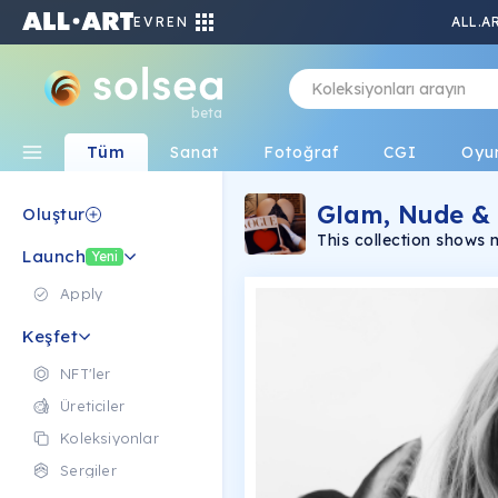
EVREN
ALL.A
beta
Tüm
Sanat
Fotoğraf
CGI
Oyu
Glam, Nude &
Oluştur
This collection shows 
Launch
glamour photography
Yeni
Apply
Keşfet
NFT'ler
Üreticiler
Koleksiyonlar
Sergiler