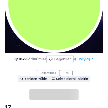
1033
Görünümler
0
Beğeniler
Paylaşın
Collectibles
Pfp
Yeniden Yükle
Sahte olarak bildirin
17