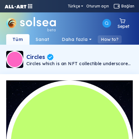
Türkçe
Oturum açın
Bağlan
Sepet
beta
Tüm
Sanat
Daha fazla
How to?
Circles
Circles which is an NFT collectible underscores
the collective strength of a tight-knit
community in aspect of coming together
towards an achievable goal. Holders of Plain
pictures are peasants while holders of mixed
color or gradients are elites in the community.
Tokens will be airdropped to holders of the
Circles NFTs