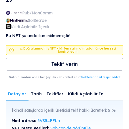
Pub/NonComm
Lisans:
SolSea'de
Mintlenmiş
Kilidi Açılabilir İçerik
Bu NFT şu anda ilan edilmemiştir!
⚠️ Doğrulanmamış NFT - lütfen satın almadan önce her şeyi
kontrol edin
Teklif verin
Satın almadan önce her şeyi iki kez kontrol edin!
Sahteler nasıl tespit edilir?
Detaylar
Tarih
Teklifler
Kilidi Açılabilir İçerik
İkincil satışlarda içerik üreticisi telif hakkı ücretleri:
5
%
Mint adresi:
3VS5...FFbh
NFT meta verileri:
SolScan'de görüntüle