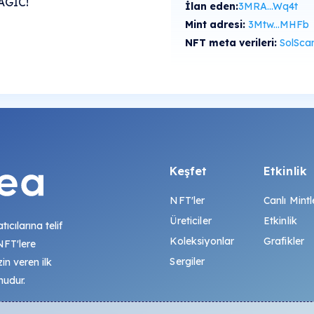
MAGIC!
İlan eden:
3MRA...Wq4t
Mint adresi:
3Mtw...MHFb
NFT meta verileri:
SolScan'de gö
Keşfet
Etkinlik
NFT'ler
Canlı Mintl
Üreticiler
Etkinlik
tıcılarına telif
Koleksiyonlar
Grafikler
 NFT'lere
Sergiler
zin veren ilk
mudur.