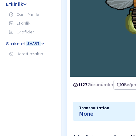
Etkinlik
Canlı Mintler
Etkinlik
Grafikler
Stake et
$AART
Ücreti azaltın
1127
Görünümler
0
Beğen
Transmutation
None