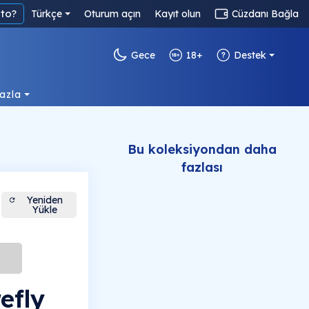
to?
Türkçe
Oturum açın
Kayıt olun
Cüzdanı Bağla
Gece
18+
Destek
azla
Bu koleksiyondan daha
fazlası
Yeniden
Yükle
efly