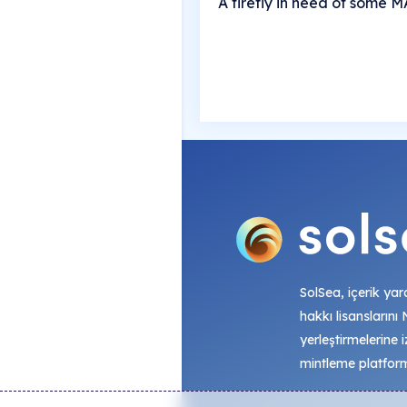
A firefly in need of some 
SolSea, içerik yara
hakkı lisanslarını
yerleştirmelerine i
mintleme platfor