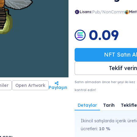
Pub/NonComm
Lisans:
Mint
0.09
NFT Satın Al
Teklif verin
Satın almadan önce her şeyi iki kez
iler
Open Artwork
Paylaşın
kontrol edin!
Detaylar
Tarih
Teklifle
İkincil satışlarda içerik üreti
ücretleri:
10
%