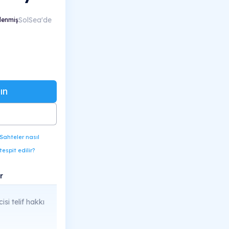
SolSea'de
lenmiş
ın
Sahteler nasıl
tespit edilir?
r
cisi telif hakkı