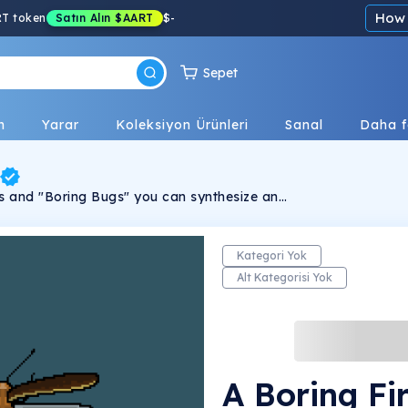
How 
RT token
Satın Alın
$AART
$
-
Sepet
n
Yarar
Koleksiyon Ürünleri
Sanal
Daha f
 and "Boring Bugs" you can synthesize and
emy bug! Each Alchemy Bug is 100% unique
er Thrasher. Join the Alchemy Bug Society
 narrative, unravel secrets and embark on
new bugs and combinations!
Kategori Yok
Alt Kategorisi Yok
A Boring Fir