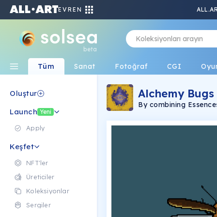
EVREN
ALL.A
beta
Tüm
Sanat
Fotoğraf
CGI
Oyu
Alchemy Bugs
Oluştur
By combining Essences
Launch
create your own alch
Yeni
and hand drawn by Tyl
discord to explore the
Apply
adventures to unlock 
Keşfet
NFT'ler
Üreticiler
Koleksiyonlar
Sergiler