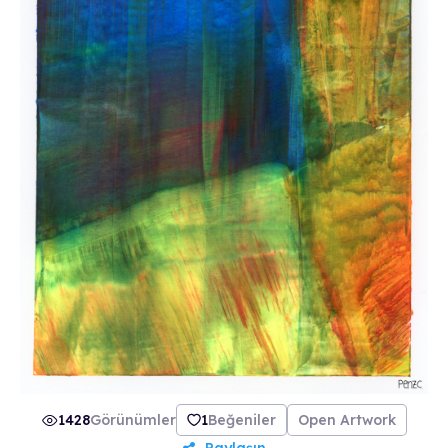
1428
Görünümler
1
Beğeniler
Open Artwork