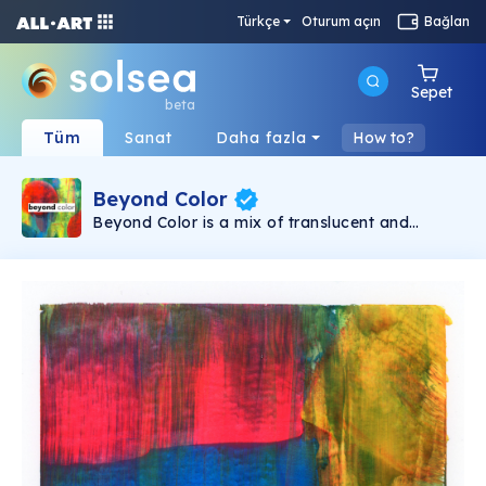
Türkçe
Oturum açın
Bağlan
Sepet
beta
Tüm
Sanat
Daha fazla
How to?
Beyond Color
Beyond Color is a mix of translucent and
fluorescent colors creating complex structures
that can be divided into form, color and
function. 8 weeks, 7 days, one piece of work
every day! All hand-generated 56 different
pieces try to introduce new forms and imply
new functions despite limited colors, tools and
methods. Every single pieces is based on
physical work on paper, scanned in high
resolution and made available exclusivly on the
Solana blockchain. The vocabulary defined by
shapes and colors translates directly into
words and word combinations that describe my
perception of the real world. All 56 pieces come
with an exclusive, owner-only high-resolution
piece (70x100cm @ 300dpi).