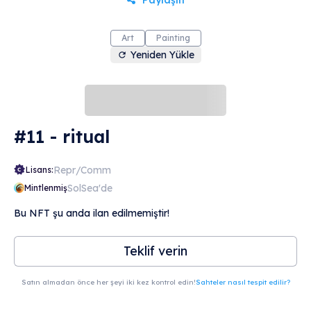
Paylaşın
Art
Painting
Yeniden Yükle
#11 - ritual
Repr/Comm
Lisans:
SolSea'de
Mintlenmiş
Bu NFT şu anda ilan edilmemiştir!
Teklif verin
Satın almadan önce her şeyi iki kez kontrol edin!
Sahteler nasıl tespit edilir?