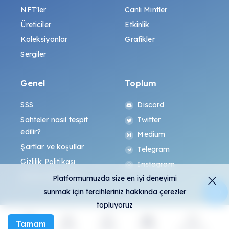
NFT'ler
Canlı Mintler
Üreticiler
Etkinlik
Koleksiyonlar
Grafikler
Sergiler
Genel
Toplum
SSS
Discord
Sahteler nasıl tespit
Twitter
edilir?
Medium
Şartlar ve koşullar
Telegram
Gizlilik Politikası
Instagram
All-Art Protokolü
Platformumuzda size en iyi deneyimi
sunmak için tercihleriniz hakkında çerezler
topluyoruz
Tamam