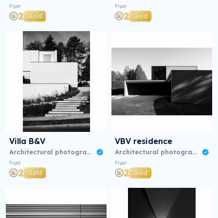
Fiyat
Fiyat
2
2
Gold
Gold
Villa B&V
VBV residence
Architectural photography 08/23
Architectural photography 08/23
Fiyat
Fiyat
2
2
Gold
Gold