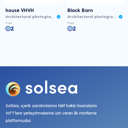
house VHVH
Black Barn
Architectural photography 08/23
Architectural photography 08/23
Fiyat
Fiyat
2
2
SolSea, içerik yaratıcılarına telif hakkı lisanslarını
NFT'lere yerleştirmelerine izin veren ilk mintleme
platformudur.