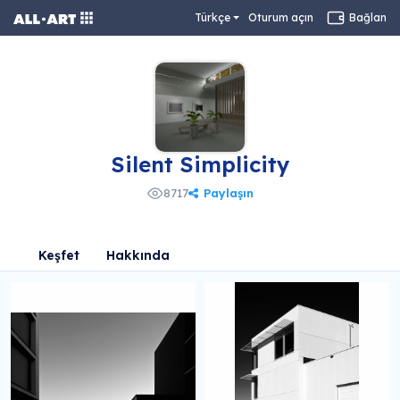
Türkçe
Oturum açın
Bağlan
Silent Simplicity
Paylaşın
8717
Keşfet
Hakkında