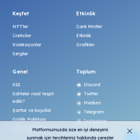
Keşfet
Etkinlik
NFT'ler
Canlı Mintler
Üreticiler
Etkinlik
Koleksiyonlar
Grafikler
Sergiler
Genel
Toplum
SSS
Discord
Sahteler nasıl tespit
Twitter
edilir?
Medium
Şartlar ve koşullar
Telegram
Gizlilik Politikası
Instagram
All-Art Protokolü
Platformumuzda size en iyi deneyimi
sunmak için tercihleriniz hakkında çerezler