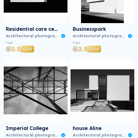
Residential care centre
Businesspark
Architectural photography 08/23
Architectural photography 08/23
Fiyat
Fiyat
2.5
2.5
Gold
Gold
Imperial College
house Aline
Architectural photography 08/23
Architectural photography 08/23