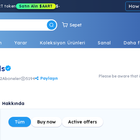
How 
RT token
Satın Alın
$AART
$
-
Sepet
n
Yarar
Koleksiyon Ürünleri
Sanal
Daha f
ds
Please be aware that i
Paylaşın
2
Aboneler
5194
Hakkında
Tüm
Buy now
Active offers