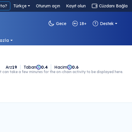
to?
Türkçe
Oturum açın
Kayıt olun
Cüzdanı Bağla
Gece
18+
Destek
azla
Arz
19
Taban
0.4
Hacim
0.6
t can take a few minutes for the on-chain activity to be displayed here.