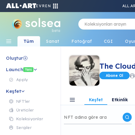
EVREN
ALL.A
beta
Tüm
Sanat
Fotoğraf
CGI
Oyu
Oluştur
The Clou
Launch
Yeni
Abone Ol
Apply
Keşfet
Keşfet
Etkinlik
NFT'ler
Üreticiler
Koleksiyonlar
Sergiler