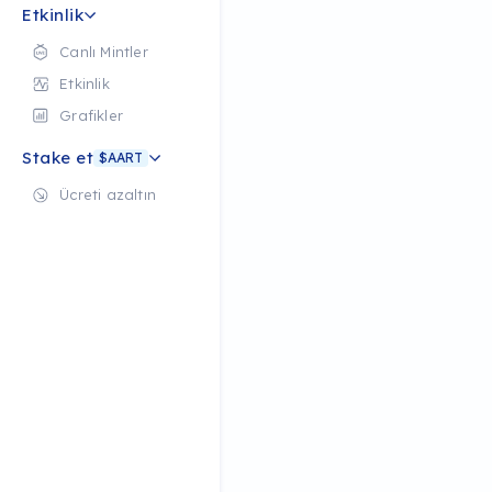
Etkinlik
Canlı Mintler
Etkinlik
Grafikler
Stake et
$AART
Ücreti azaltın