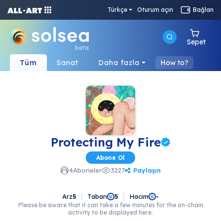
Türkçe
Oturum açın
Bağlan
Sepet
beta
Tüm
Sanat
Daha fazla
How to?
Protecting My Fire
Abone Ol
Paylaşın
4
Aboneler
3227
Arz
5
Taban
Hacim
5
-
Please be aware that it can take a few minutes for the on-chain
activity to be displayed here.