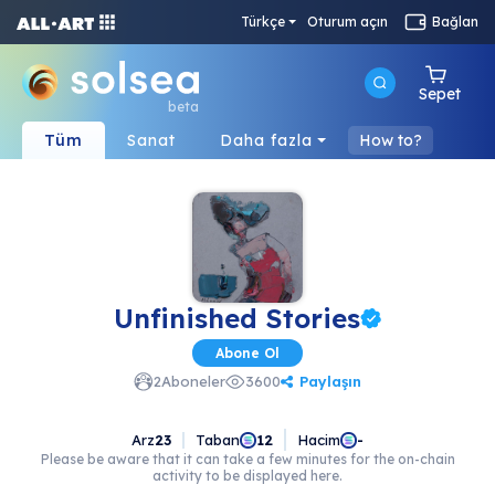
Türkçe
Oturum açın
Bağlan
Sepet
beta
Tüm
Sanat
Daha fazla
How to?
Unfinished Stories
Abone Ol
Paylaşın
2
Aboneler
3600
Arz
23
Taban
Hacim
12
-
Please be aware that it can take a few minutes for the on-chain
activity to be displayed here.