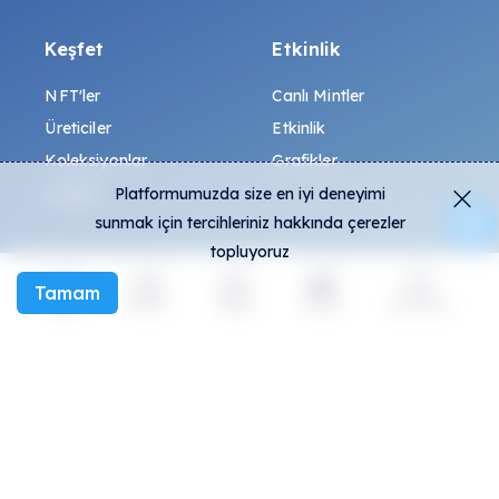
Keşfet
Etkinlik
NFT'ler
Canlı Mintler
Üreticiler
Etkinlik
Koleksiyonlar
Grafikler
Sergiler
Platformumuzda size en iyi deneyimi
sunmak için tercihleriniz hakkında çerezler
topluyoruz
Genel
Toplum
Tamam
SSS
Discord
Keşfet
Etkinlik
Oluştur
Sosyal
Daha fazla
Sahteler nasıl tespit
Twitter
edilir?
Medium
Şartlar ve koşullar
Telegram
Gizlilik Politikası
Instagram
All-Art Protokolü