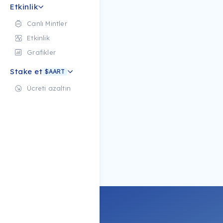
Etkinlik
Canlı Mintler
Etkinlik
Grafikler
Stake et
$AART
Ücreti azaltın