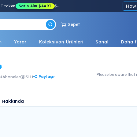
How 
RT token
Satın Alın
$AART
$
-
Sepet
n
Yarar
Koleksiyon Ürünleri
Sanal
Daha f
Please be aware that i
Paylaşın
4
Aboneler
5111
Hakkında