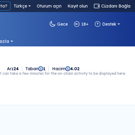
to?
Türkçe
Oturum açın
Kayıt olun
Cüzdanı Bağla
Gece
18+
Destek
azla
Arz
24
Taban
1
Hacim
4.02
t can take a few minutes for the on-chain activity to be displayed here.