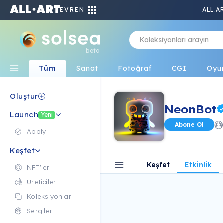
EVREN
ALL.A
beta
Tüm
Sanat
Fotoğraf
CGI
Oyu
Oluştur
NeonBot
Launch
Yeni
Abone Ol
Apply
Keşfet
Keşfet
Etkinlik
NFT'ler
Üreticiler
Koleksiyonlar
Sergiler