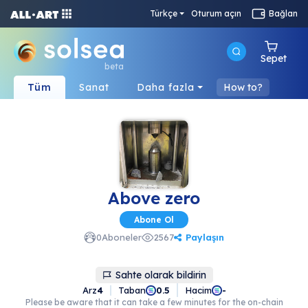
Türkçe
Oturum açın
Bağlan
Sepet
beta
Tüm
Sanat
Daha fazla
How to?
Above zero
Abone Ol
Paylaşın
0
Aboneler
2567
Sahte olarak bildirin
Arz
4
Taban
Hacim
0.5
-
Please be aware that it can take a few minutes for the on-chain