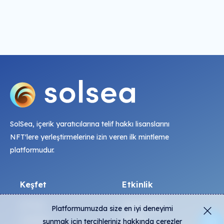
SolSea, içerik yaratıcılarına telif hakkı lisanslarını
NFT'lere yerleştirmelerine izin veren ilk mintleme
platformudur.
Keşfet
Etkinlik
NFT'ler
Canlı Mintler
Platformumuzda size en iyi deneyimi
Üreticiler
Etkinlik
sunmak için tercihleriniz hakkında çerezler