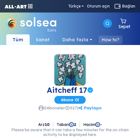
Türkçe
Oturum açın
Bağlan
Sepet
beta
Tüm
Sanat
Daha fazla
How to?
Aitcheff 17
Abone Ol
Paylaşın
0
Aboneler
5271
Arz
10
Taban
Hacim
2
-
Please be aware that it can take a few minutes for the on-chain
activity to be displayed here.