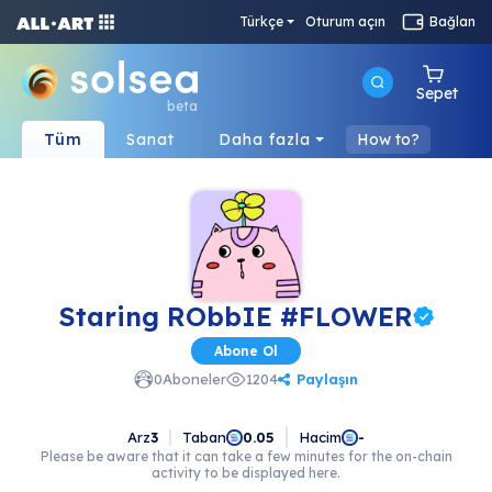
Türkçe
Oturum açın
Bağlan
Sepet
beta
Tüm
Sanat
Daha fazla
How to?
Staring RObbIE #FLOWER
Abone Ol
Paylaşın
0
Aboneler
1204
Arz
3
Taban
Hacim
0.05
-
Please be aware that it can take a few minutes for the on-chain
activity to be displayed here.