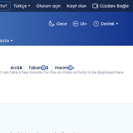
to?
Türkçe
Oturum açın
Kayıt olun
Cüzdanı Bağla
Gece
18+
Destek
azla
Arz
14
Taban
2
Hacim
-
t can take a few minutes for the on-chain activity to be displayed here.