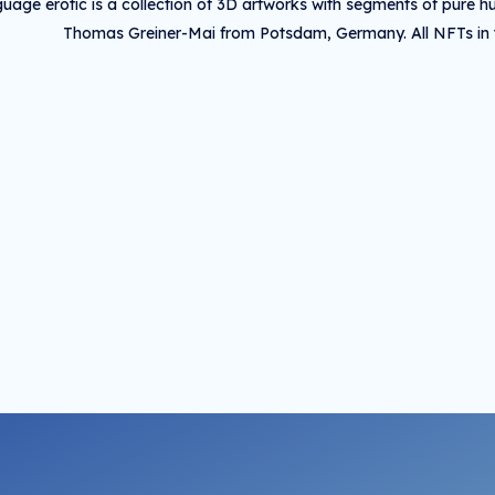
uage erotic is a collection of 3D artworks with segments of pure hu
Thomas Greiner-Mai from Potsdam, Germany. All NFTs in th