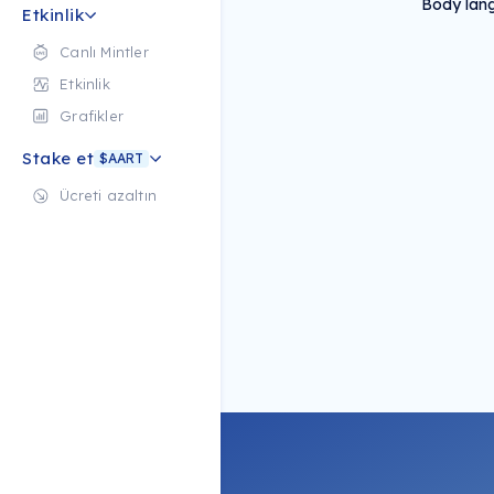
Body lang
Etkinlik
Canlı Mintler
Etkinlik
Grafikler
Stake et
$AART
Ücreti azaltın