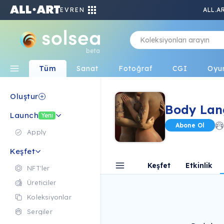
EVREN
ALL.A
beta
Tüm
Sanat
Fotoğraf
CGI
Oyu
Oluştur
Body Lan
Launch
Yeni
Abone Ol
Apply
Keşfet
Keşfet
Etkinlik
NFT'ler
Üreticiler
Koleksiyonlar
Sergiler