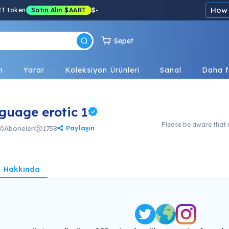
How 
RT token
Satın Alın
$AART
$
-
Sepet
n
Yarar
Koleksiyon Ürünleri
Sanal
Daha f
guage erotic 1
Please be aware that i
Paylaşın
0
Aboneler
1758
Hakkında