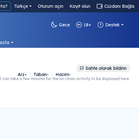
to?
Türkçe
Oturum açın
Kayıt olun
Cüzdanı Bağla
Gece
18+
Destek
azla
Sahte olarak bildirin
Arz
-
Taban
-
Hacim
-
t can take a few minutes for the on-chain activity to be displayed here.