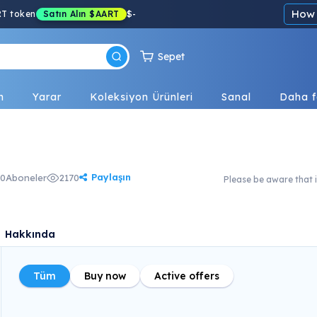
How 
RT token
Satın Alın
$AART
$
-
Sepet
n
Yarar
Koleksiyon Ürünleri
Sanal
Daha f
Paylaşın
0
Aboneler
2170
Please be aware that i
Hakkında
Tüm
Buy now
Active offers