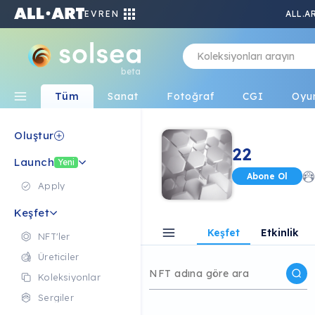
EVREN
ALL.A
beta
Tüm
Sanat
Fotoğraf
CGI
Oyu
Oluştur
22
Launch
Yeni
Abone Ol
Apply
Keşfet
Keşfet
Etkinlik
NFT'ler
Üreticiler
Koleksiyonlar
Sergiler