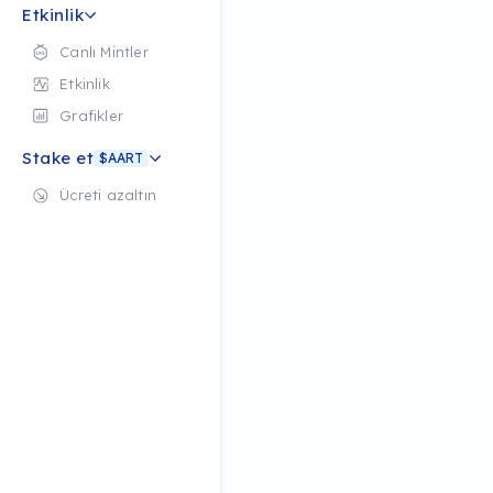
Etkinlik
Canlı Mintler
Etkinlik
Grafikler
Stake et
$AART
Ücreti azaltın