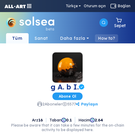
Türkçe
Oturum açın
Bağlan
Sepet
beta
Tüm
Sanat
Daha fazla
How to?
g A. b I.
Abone Ol
Paylaşın
2
Aboneler
5577
Arz
16
Taban
Hacim
0.1
2.64
Please be aware that it can take a few minutes for the on-chain
activity to be displayed here.