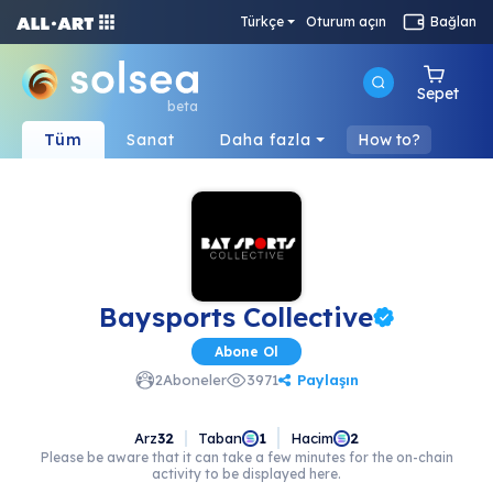
Türkçe
Oturum açın
Bağlan
Sepet
beta
Tüm
Sanat
Daha fazla
How to?
Baysports Collective
Abone Ol
Paylaşın
2
Aboneler
3971
Arz
32
Taban
Hacim
1
2
Please be aware that it can take a few minutes for the on-chain
activity to be displayed here.