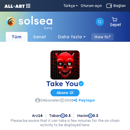
Türkçe
Oturum açın
Bağlan
Sepet
beta
Tüm
Sanat
Daha fazla
How to?
Take You
Abone Ol
Paylaşın
0
Aboneler
2008
Arz
14
Taban
Hacim
0.3
0.3
Please be aware that it can take a few minutes for the on-chain
activity to be displayed here.