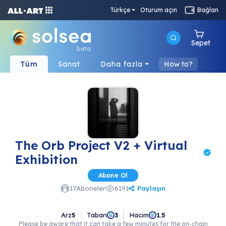
Türkçe
Oturum açın
Bağlan
Sepet
beta
Tüm
Sanat
Daha fazla
How to?
The Orb Project V2 + Virtual
Exhibition
Abone Ol
Paylaşın
17
Aboneler
6191
Arz
5
Taban
Hacim
3
1.5
Please be aware that it can take a few minutes for the on-chain