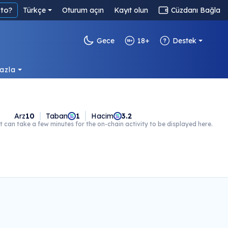
to?
Türkçe
Oturum açın
Kayıt olun
Cüzdanı Bağla
Gece
18+
Destek
azla
Arz
10
Taban
1
Hacim
3.2
t can take a few minutes for the on-chain activity to be displayed here.