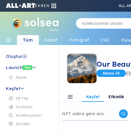
EVREN
ALL.A
beta
Tüm
Sanat
Fotoğraf
CGI
Oyu
Oluştur
Our Beaut
Launch
Yeni
Abone Ol
Apply
Keşfet
Keşfet
Etkinlik
NFT'ler
Üreticiler
Koleksiyonlar
Sergiler