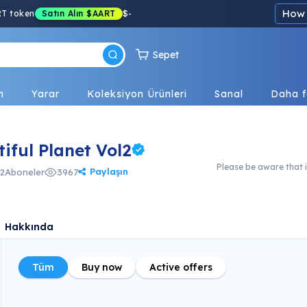
How 
RT token
Satın Alın
$AART
$
-
Sepet
n
Yarar
Koleksiyon Ürünleri
Sanal
Daha f
iful Planet Vol2
Please be aware that i
Paylaşın
2
Aboneler
3967
Hakkında
Tüm
Buy now
Active offers