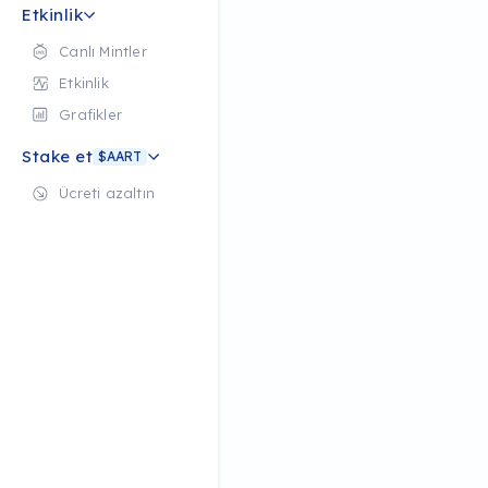
Etkinlik
Canlı Mintler
Etkinlik
Grafikler
Stake et
$AART
Ücreti azaltın