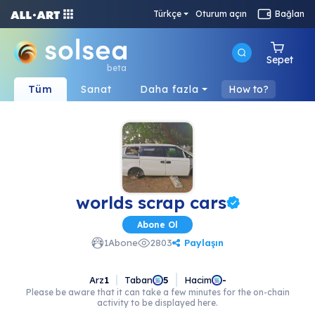
Türkçe
Oturum açın
Bağlan
Sepet
beta
Tüm
Sanat
Daha fazla
How to?
worlds scrap cars
Abone Ol
Paylaşın
1
Abone
2803
Arz
1
Taban
Hacim
5
-
Please be aware that it can take a few minutes for the on-chain
activity to be displayed here.