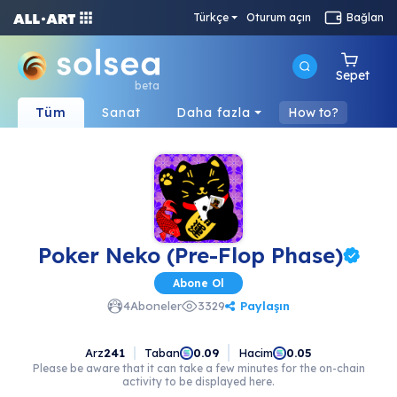
Türkçe
Oturum açın
Bağlan
Sepet
beta
Tüm
Sanat
Daha fazla
How to?
Poker Neko (Pre-Flop Phase)
Abone Ol
Paylaşın
4
Aboneler
3329
Arz
241
Taban
Hacim
0.09
0.05
Please be aware that it can take a few minutes for the on-chain
activity to be displayed here.