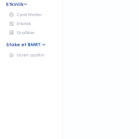
Etkinlik
Canlı Mintler
Etkinlik
Grafikler
Stake et
$AART
Ücreti azaltın