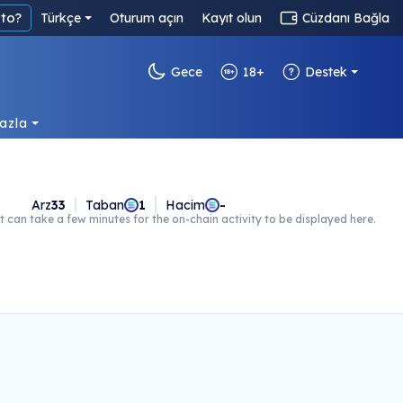
to?
Türkçe
Oturum açın
Kayıt olun
Cüzdanı Bağla
Gece
18+
Destek
azla
Arz
33
Taban
1
Hacim
-
t can take a few minutes for the on-chain activity to be displayed here.