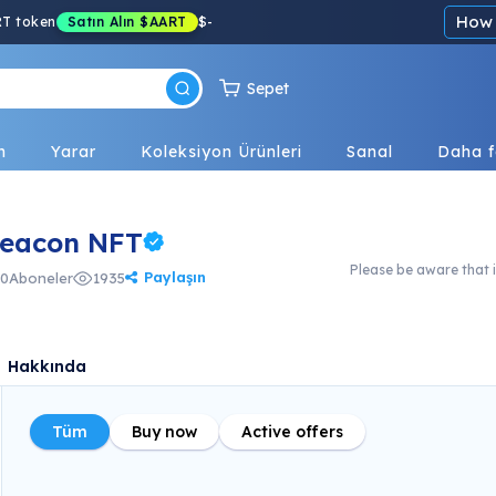
How 
RT token
Satın Alın
$AART
$
-
Sepet
n
Yarar
Koleksiyon Ürünleri
Sanal
Daha f
Beacon NFT
Please be aware that i
Paylaşın
0
Aboneler
1935
Hakkında
Tüm
Buy now
Active offers