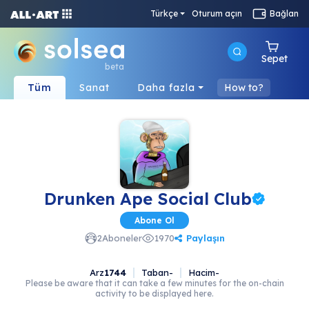
Türkçe
Oturum açın
Bağlan
Sepet
beta
Tüm
Sanat
Daha fazla
How to?
Drunken Ape Social Club
Abone Ol
Paylaşın
2
Aboneler
1970
Arz
1744
Taban
-
Hacim
-
Please be aware that it can take a few minutes for the on-chain
activity to be displayed here.