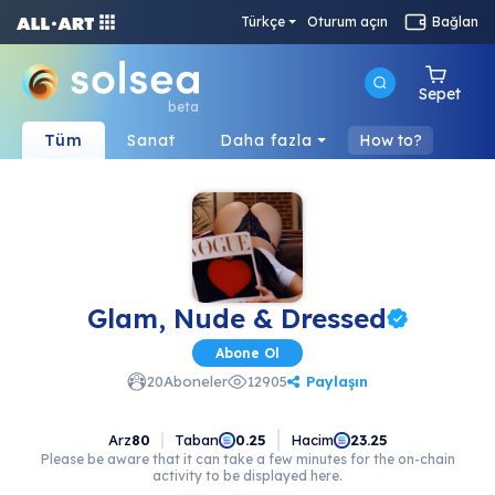
Türkçe
Oturum açın
Bağlan
Sepet
beta
Tüm
Sanat
Daha fazla
How to?
Glam, Nude & Dressed
Abone Ol
Paylaşın
20
Aboneler
12905
Arz
80
Taban
Hacim
0.25
23.25
Please be aware that it can take a few minutes for the on-chain
activity to be displayed here.