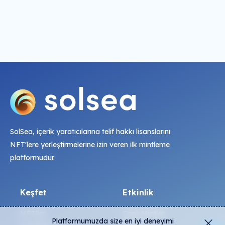
SolSea, içerik yaratıcılarına telif hakkı lisanslarını
NFT'lere yerleştirmelerine izin veren ilk mintleme
platformudur.
Keşfet
Etkinlik
NFT'ler
Canlı Mintler
Platformumuzda size en iyi deneyimi