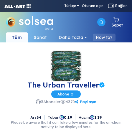
Türkçe
Oturum açın
Bağlan
Sepet
beta
Tüm
Sanat
Daha fazla
How to?
The Urban Traveller
Abone Ol
Paylaşın
3
Aboneler
4370
Arz
34
Taban
Hacim
0.19
1.19
Please be aware that it can take a few minutes for the on-chain
activity to be displayed here.