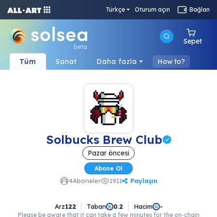
Türkçe
Oturum açın
Bağlan
Sepet
beta
Tüm
Sanat
Daha fazla
How to?
Solbucks Brew Club
Pazar öncesi
Abone Ol
Paylaşın
4
Aboneler
1911
Arz
122
Taban
Hacim
0.2
-
Please be aware that it can take a few minutes for the on-chain