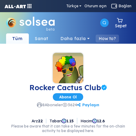
Türkçe
Oturum açın
Bağlan
Sepet
beta
Tüm
Sanat
Daha fazla
How to?
Rocker Cactus Club
Abone Ol
Paylaşın
8
Aboneler
3624
Arz
22
Taban
Hacim
1.15
12.6
Please be aware that it can take a few minutes for the on-chain
activity to be displayed here.