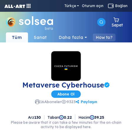
Türkçe
Oturum açın
Bağlan
Sepet
beta
Tüm
Sanat
Daha fazla
How to?
Metaverse Cyberhouse
Abone Ol
Paylaşın
16
Aboneler
9323
Arz
130
Taban
Hacim
0.22
39.25
Please be aware that it can take a few minutes for the on-chain
activity to be displayed here.