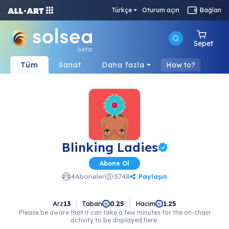
Türkçe
Oturum açın
Bağlan
Sepet
beta
Tüm
Sanat
Daha fazla
How to?
Blinking Ladies
Abone Ol
Paylaşın
4
Aboneler
3748
Arz
13
Taban
Hacim
0.25
1.25
Please be aware that it can take a few minutes for the on-chain
activity to be displayed here.