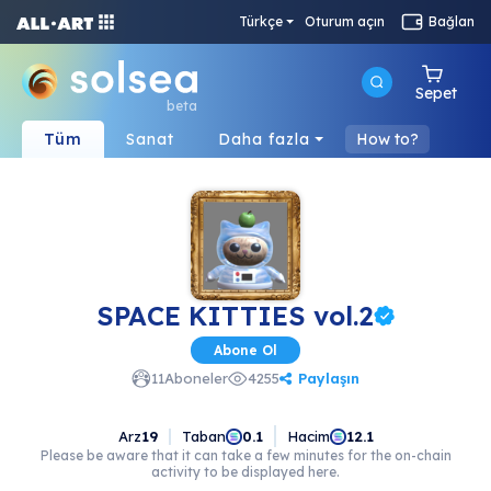
Türkçe
Oturum açın
Bağlan
Sepet
beta
Tüm
Sanat
Daha fazla
How to?
SPACE KITTIES vol.2
Abone Ol
Paylaşın
11
Aboneler
4255
Arz
19
Taban
Hacim
0.1
12.1
Please be aware that it can take a few minutes for the on-chain
activity to be displayed here.