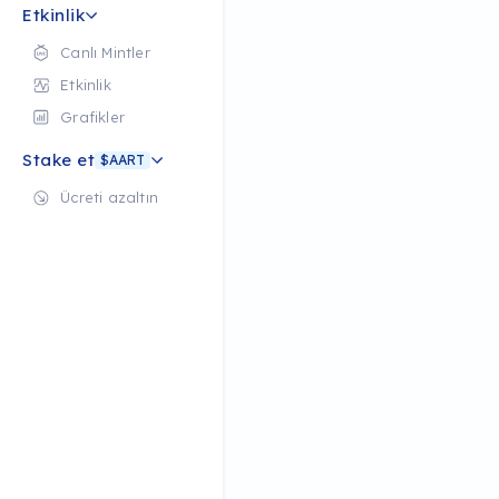
Etkinlik
Canlı Mintler
Etkinlik
Grafikler
Stake et
$AART
Ücreti azaltın