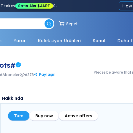
How 
RT token
Satın Alın
$AART
$
-
Sepet
n
Yarar
Koleksiyon Ürünleri
Sanal
Daha f
ots#
Please be aware that i
Paylaşın
6
Aboneler
6278
Hakkında
Tüm
Buy now
Active offers