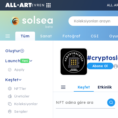
EVREN
ALL.A
beta
Tüm
Sanat
Fotoğraf
CGI
Oyu
Oluştur
#cryptosl
Launch
Yeni
Abone Ol
Apply
Keşfet
Keşfet
Etkinlik
NFT'ler
Üreticiler
Koleksiyonlar
Sergiler