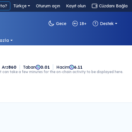
to?
Türkçe
Oturum açın
Kayıt olun
Cüzdanı Bağla
Gece
18+
Destek
azla
Arz
860
Taban
0.01
Hacim
6.11
t can take a few minutes for the on-chain activity to be displayed here.