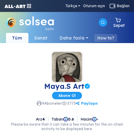
Türkçe
Oturum açın
Bağlan
Sepet
beta
Tüm
Sanat
Daha fazla
How to?
Maya.S Art
Abone Ol
Paylaşın
9
Aboneler
3773
Arz
4
Taban
Hacim
0.6
-
Please be aware that it can take a few minutes for the on-chain
activity to be displayed here.