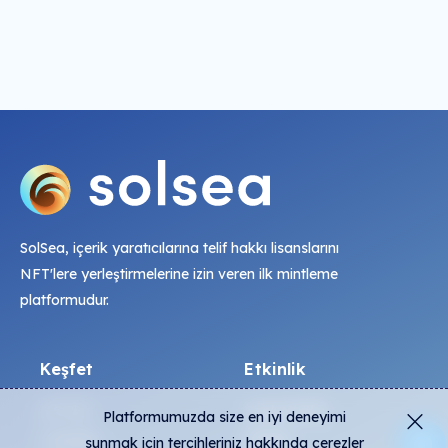
SolSea, içerik yaratıcılarına telif hakkı lisanslarını
NFT'lere yerleştirmelerine izin veren ilk mintleme
platformudur.
Keşfet
Etkinlik
NFT'ler
Canlı Mintler
Platformumuzda size en iyi deneyimi
Üreticiler
Etkinlik
sunmak için tercihleriniz hakkında çerezler