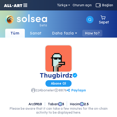
Türkçe
Oturum açın
Bağlan
Sepet
beta
Tüm
Sanat
Daha fazla
How to?
Thugbirdz
Abone Ol
Paylaşın
11
Aboneler
8876
Arz
3910
Taban
Hacim
3
2.5
Please be aware that it can take a few minutes for the on-chain
activity to be displayed here.