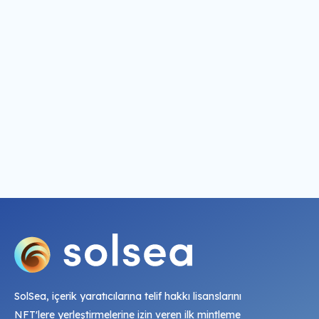
SolSea, içerik yaratıcılarına telif hakkı lisanslarını
NFT'lere yerleştirmelerine izin veren ilk mintleme