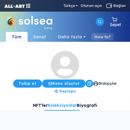
Türkçe
Oturum açın
Bağlan
Sepet
beta
Tüm
Sanat
Daha fazla
How to?
Takip et
Konu oluştur
0
takipçiler
Paylaşın
NFT'ler
Koleksiyonlar
Biyografi