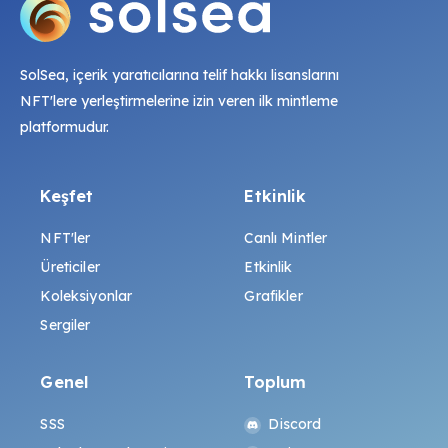
SolSea, içerik yaratıcılarına telif hakkı lisanslarını
NFT'lere yerleştirmelerine izin veren ilk mintleme
platformudur.
Keşfet
Etkinlik
NFT'ler
Canlı Mintler
Üreticiler
Etkinlik
Koleksiyonlar
Grafikler
Sergiler
Genel
Toplum
SSS
Discord