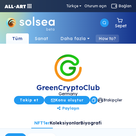
Türkçe
Oturum açın
Bağlan
Sepet
beta
Tüm
Sanat
Daha fazla
How to?
GreenCryptoClub
Germany
Takip et
Konu oluştur
3
takipçiler
Paylaşın
NFT'ler
Koleksiyonlar
Biyografi