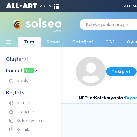
EVREN
ALL.A
beta
Tüm
Sanat
Fotoğraf
CGI
Oyu
Oluştur
Launch
Yeni
Takip et
Apply
Keşfet
NFT'ler
Koleksiyonlar
Biyog
NFT'ler
Üreticiler
Koleksiyonlar
Sergiler