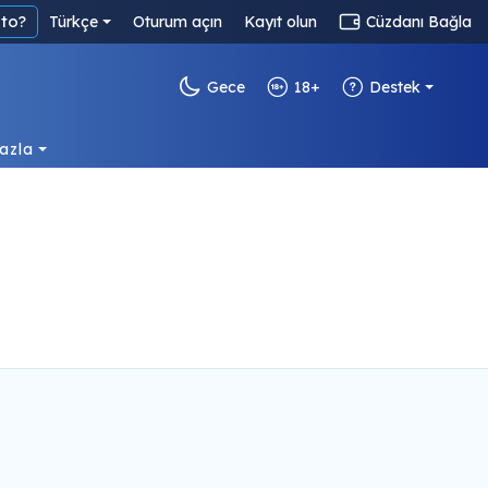
to?
Türkçe
Oturum açın
Kayıt olun
Cüzdanı Bağla
Gece
18+
Destek
azla