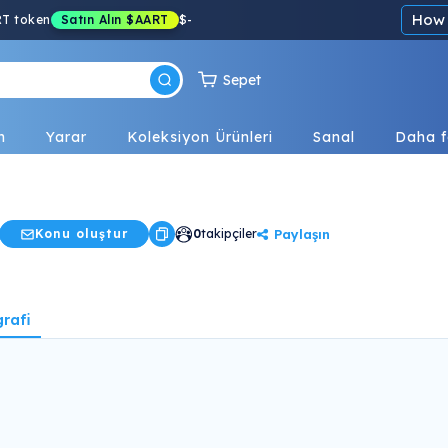
How 
RT token
Satın Alın
$AART
$
-
Sepet
n
Yarar
Koleksiyon Ürünleri
Sanal
Daha f
Paylaşın
Konu oluştur
0
takipçiler
rafi