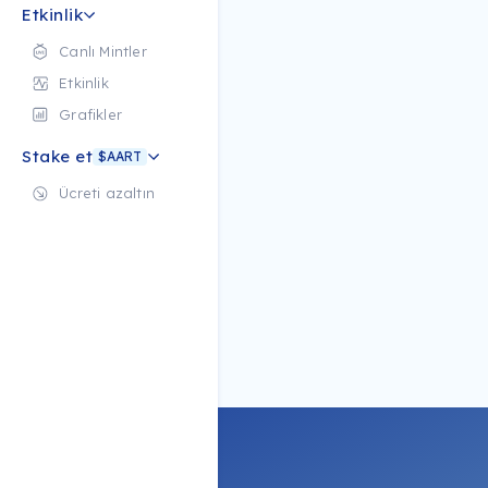
Etkinlik
Canlı Mintler
Etkinlik
Grafikler
Stake et
$AART
Ücreti azaltın