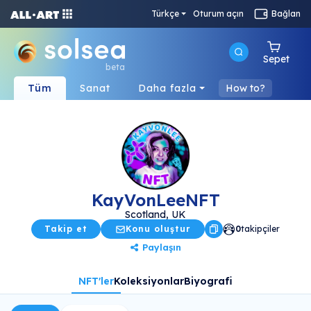
Türkçe
Oturum açın
Bağlan
Sepet
beta
Tüm
Sanat
Daha fazla
How to?
KayVonLeeNFT
Scotland, UK
Takip et
Konu oluştur
0
takipçiler
Paylaşın
NFT'ler
Koleksiyonlar
Biyografi