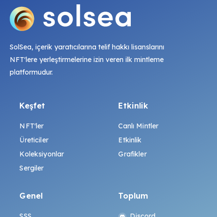
SolSea, içerik yaratıcılarına telif hakkı lisanslarını
NFT'lere yerleştirmelerine izin veren ilk mintleme
platformudur.
Keşfet
Etkinlik
NFT'ler
Canlı Mintler
Üreticiler
Etkinlik
Koleksiyonlar
Grafikler
Sergiler
Genel
Toplum
SSS
Discord