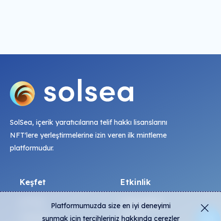
SolSea, içerik yaratıcılarına telif hakkı lisanslarını
NFT'lere yerleştirmelerine izin veren ilk mintleme
platformudur.
Keşfet
Etkinlik
NFT'ler
Canlı Mintler
Platformumuzda size en iyi deneyimi
Üreticiler
Etkinlik
sunmak için tercihleriniz hakkında çerezler