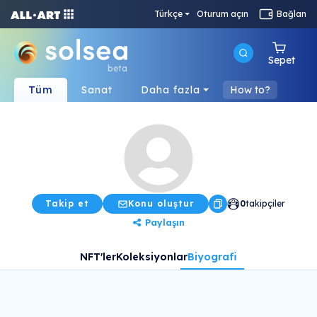
Türkçe
Oturum açın
Bağlan
Sepet
beta
Tüm
Sanat
Daha fazla
How to?
Takip et
Konu oluştur
0
takipçiler
Paylaşın
NFT'ler
Koleksiyonlar
Biyografi